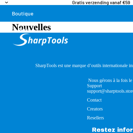
Gratis verzending vanaf €59
Boutique
Nouvelles
Plus
SharpTools est une marque d’outils internationale in
Nous gérons à la fois le
Support
support@sharptools.stor
Contact
Creators
Resellers
Restez info