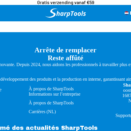
Gratis verzending vanaf €59
Arrête de remplacer
Reste affûté
novante. Depuis 2024, nous aidons les professionnels à travailler plus e
 développement des produits et la production en interne, garantissant ain
Sha
À propos de SharpTools
e
oos
Informations sur l’entreprise
168
N
À propos de SharpTools
Carrières (NL)
Support
rmé des actualités SharpTools