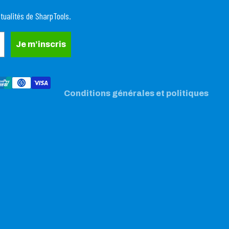
Politique de remboursement
tualités de SharpTools.
Politique de confidentialité
Conditions d’utilisation
Je m’inscris
Politique d’expédition
Coordonnées
Mentions légales
Conditions générales et politiques