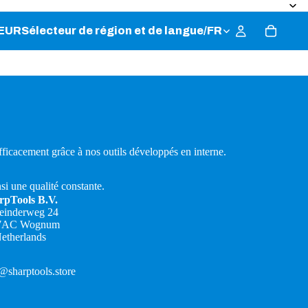
EUR
Sélecteur de région et de langue
/
FR
fficacement grâce à nos outils développés en interne.
si une qualité constante.
rpTools B.V.
teinderweg 24
7AC Wognum
etherlands
@sharptools.store