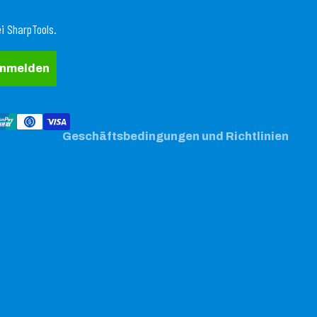
Widerrufsrecht
i SharpTools.
Datenschutzerklärung
AGB
anmelden
Versand
Kontaktinformationen
Impressum
Geschäftsbedingungen und Richtlinien