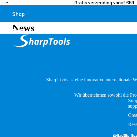
Gratis verzending vanaf €59
Shop
News
Mehr
SharpTools ist eine innovative internationale 
Wir übernehmen sowohl die Produ
Supp
supp
Crea
Rese
Bleib 