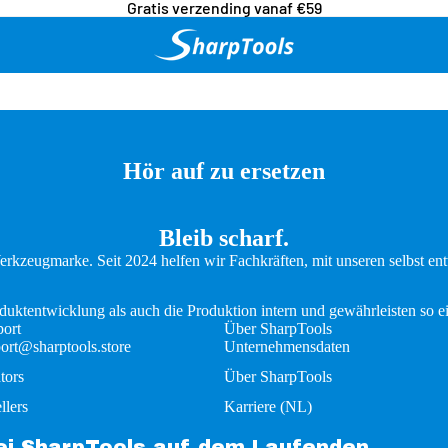
Gratis verzending vanaf €59
Hör auf zu ersetzen
Bleib scharf.
Werkzeugmarke. Seit 2024 helfen wir Fachkräften, mit unseren selbst e
ktentwicklung als auch die Produktion intern und gewährleisten so ei
ort
Über SharpTools
ort@sharptools.store
Unternehmensdaten
tors
Über SharpTools
llers
Karriere (NL)
bei SharpTools auf dem Laufenden